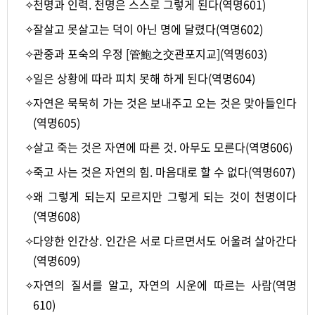
✧
천명과 인력. 천명은 스스로 그렇게 된다(역명601)
✧
잘살고 못살고는 덕이 아닌 명에 달렸다(역명602)
✧
관중과 포숙의 우정 [管鮑之交관포지교](역명603)
✧
일은 상황에 따라 피치 못해 하게 된다(역명604)
✧
자연은 묵묵히 가는 것은 보내주고 오는 것은 맞아들인다
(역명605)
✧
살고 죽는 것은 자연에 따른 것. 아무도 모른다(역명606)
✧
죽고 사는 것은 자연의 힘. 마음대로 할 수 없다(역명607)
✧
왜 그렇게 되는지 모르지만 그렇게 되는 것이 천명이다
(역명608)
✧
다양한 인간상. 인간은 서로 다르면서도 어울려 살아간다
(역명609)
✧
자연의 질서를 알고, 자연의 시운에 따르는 사람(역명
610)