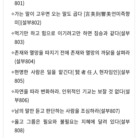
801)
✧
가는 말이 고우면 오는 말도 곱다 [言美則響美언미즉향
미](설부802)
✧
먹기만 하고 힘으로 이기려고만 하면 짐승과 같다(설부
803)
✧
존재와 멸망을 따지기 전에 존재와 멸망의 까닭을 살펴라
(설부804)
✧
현명한 사람은 일을 맡긴다[賢者任人현자임인](설부
805)
✧
자연을 따라 변화하라. 인위적인 기교는 보잘 것 없다(설
부806)
✧
남의 말만 듣고 판단하는 사람을 조심하라(설부807)
✧
옳고 그름은 필요와 불필요는 지혜에 달려 있다(설부
808)