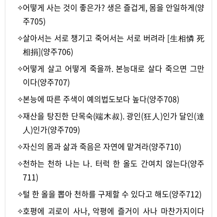
✧
어떻게 사는 것이 좋은가? 생은 즐겁게, 몸을 안일하게(양
주705)
✧
살아서는 서로 챙기고 죽어서는 서로 버려라 [生相憐 死
相捐](양주706)
✧
어떻게 살고 어떻게 죽을까. 본능대로 살다 죽으면 그만
이다(양주707)
✧
본능에 따른 주색이 예의법도보다 높다(양주708)
✧
재산을 탕진한 단목숙(端木叔). 광인(狂人)인가 달인(達
人)인가(양주709)
✧
자신의 몸과 삶과 죽음은 자연에 맡겨라(양주710)
✧
천하는 천하 나는 나. 터럭 한 올도 간여치 않는다(양주
711)
✧
털 한 올을 뽑아 천하를 구제할 수 있다고 해도(양주712)
✧
호평에 괴로이 사나, 악평에 즐거이 사나 마찬가지이다