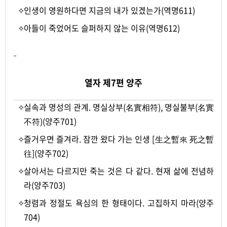
✧
인생이 영원하다면 지금의 내가 있겠는가(역명611)
✧
아들이 죽었어도 슬퍼하지 않는 이유(역명612)
-
열자 제7편 양주
✧
실속과 명성의 관계. 명실상부(名實相符), 명실불부(名實
不符)(양주701)
✧
즐거우면 즐겨라. 잠깐 왔다 가는 인생 [生之暫來 死之暫
往](양주702)
✧
살아서는 다르지만 죽는 것은 다 같다. 현재 삶에 전념하
라(양주703)
✧
청렴과 정절도 욕심의 한 형태이다. 고집하지 마라(양주
704)