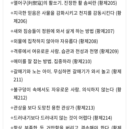
✧
열어구(列禦寇)의 활쏘기. 진정한 활 솜씨란 (황제205)
✧
지극한 믿음은 사물을 감화시키고 천지를 감동시킨다 (황
제206)
✧
새와 짐승들이 정원에 와서 살게 하는 방법 (황제207)
✧
외물에 집착하지 않아야 자유롭다 (황제208)
✧
격류에서 여유로운 사람. 습관과 천성과 천명 (황제209)
✧
매미를 잘 잡는 방법. 집중하라 (황제210)
✧
갈매기와 노는 아이. 무심하면 갈매기가 와서 놀고 (황제
211)
✧
불구덩이 속에서도 자유로운 사람. 의식하지 않는다 (황
제212)
✧
관상을 보다 도망친 용한 관상가 (황제213)
✧
드러내기보다 드러내지 않는 것이 어렵다 (황제214)
✧
항상 부족한 듯 거만함을 버리고 겸손해야 한다 (황제