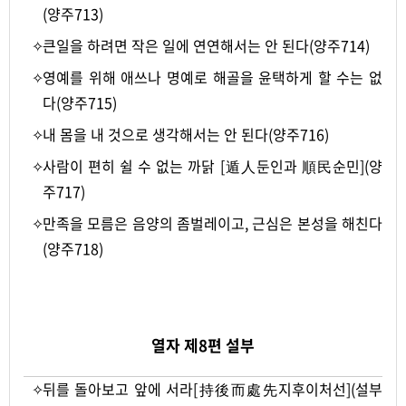
(양주713)
✧
큰일을 하려면 작은 일에 연연해서는 안 된다(양주714)
✧
영예를 위해 애쓰나 명예로 해골을 윤택하게 할 수는 없
다(양주715)
✧
내 몸을 내 것으로 생각해서는 안 된다(양주716)
✧
사람이 편히 쉴 수 없는 까닭 [遁人둔인과 順民순민](양
주717)
✧
만족을 모름은 음양의 좀벌레이고, 근심은 본성을 해친다
(양주718)
-
열자 제8편 설부
✧
뒤를 돌아보고 앞에 서라[持後而處先지후이처선](설부