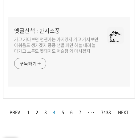
옛글산책 : 한시소풍
가고 가다보면 언젠가는 가지겠지 가고 가서보면
아쉬움도 생기겠지 퐁퐁 샘을 파면 하늘 내려 놀
다가고 노루도 멧돼지도 어슬렁 와 마시겠지
구독하기
PREV
1
2
3
4
5
6
7
···
7438
NEXT