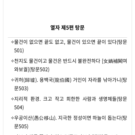
-
열자 제5편 탕문
✧
물건이 없으면 끝도 없고, 물건이 있으면 끝이 있다(탕문
501)
✧
천지도 물건이고 물건은 반드시 불완전하다 [女媧補闕여
와보궐](탕문502)
✧
귀허(歸墟). 용백국(龍伯國) 거인이 자라를 낚아가니(탕
문503)
✧
지리적 환경. 크고 작고 희한한 사람과 생명체들(탕문
504)
✧
우공이산(愚公移山). 지극한 정성이면 하늘이 돕는다(탕
문505)