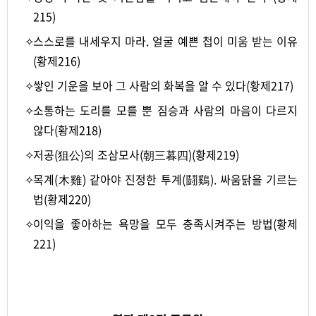
215)
✧
스스로를 내세우지 마라. 얼굴 예쁜 첩이 미움 받는 이유
(황제216)
✧
쌓인 기운을 보아 그 사람의 화복을 알 수 있다(황제217)
✧
소통하는 도리를 모를 뿐 짐승과 사람의 마음이 다르지
않다(황제218)
✧
저공(狙公)의 조삼모사(朝三暮四)(황제219)
✧
목계(木雞) 같아야 진정한 투계(鬪鷄). 싸움닭을 기르는
법(황제220)
✧
이익을 좋아하는 욕망을 모두 충족시켜주는 방법(황제
221)
-