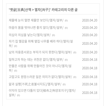
'
옛글[古典]산책
>
열자[列子]
' 카테고리의 다른 글
재물에 눈이 멀면 재물만 보인다/열자/설부/
2020.04.20
(0)
마음이 몸을 벗어나면 좋지 않다/열자/설부/
2020.04.20
(0)
의심이 의심을 낳는다/열자/설부/
2020.04.20
(0)
자기 집 땔감을 위해 옆집 나무를 베라 하다/열자/설
2020.04.20
부/
(0)
남의 차용증서로는 부자가 되지 못한다/열자/설부/
2020.04.20
(0)
일하고자 하는 데는 귀천은 없다/열자/설부/
2020.04.18
(0)
만물은 사람을 위해 만들어진 것이 아니다/열자/설
2020.04.18
부/
(0)
고맙고도 원망스러운 일은 의미가 없다/열자/설부/
2020.04.18
(0)
앎과 실행[不死之道불사지도]/열자/설부/
2020.04.18
(0)
이익이 있으면 다툼이 있다[楊布之狗양포지구]/열자/
2020.04.18
설부/
(0)