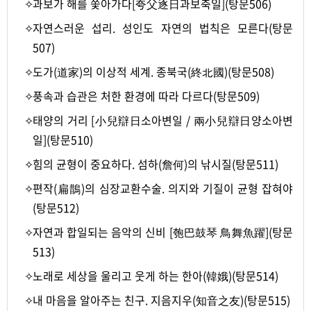
✧
과보가 해를 쫓아가다[夸父逐日과보축일](탕문506)
✧
자연스러운 섭리. 성인도 자연의 법칙은 모른다(탕문
507)
✧
도가(道家)의 이상적 세계. 종북국(終北國)(탕문508)
✧
풍속과 습관은 처한 환경에 따라 다르다(탕문509)
✧
태양의 거리 [小兒辯日소아변일 / 兩小兒辯日양소아변
일](탕문510)
✧
힘의 균형이 중요하다. 섬하(詹何)의 낚시질(탕문511)
✧
편작(扁鵲)의 심장교환수술. 의지와 기질이 균형 잡혀야
(탕문512)
✧
자연과 합일되는 음악의 신비 [匏巴鼓琴 鳥舞魚躍](탕문
513)
✧
노래로 세상을 울리고 웃게 하는 한아(韓娥)(탕문514)
✧
내 마음을 알아주는 친구. 지음지우(知音之友)(탕문515)