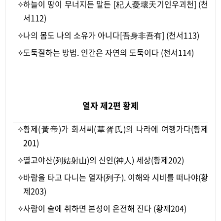
✧
하늘이 땅이 무너지든 말든 [杞人憂壞天기인우괴천] (천
서112)
✧
나의 몸도 나의 소유가 아니다[吾身非吾有] (천서113)
✧
도둑질하는 방법. 인간은 자연의 도둑이다 (천서114)
-
열자 제2편 황제
✧
황제(黃帝)가 화서씨(華胥氏)의 나라에 여행가다(황제
201)
✧
열고야산(列姑射山)의 신인(神人) 세상(황제202)
✧
바람을 타고 다니는 열자(列子). 이해와 시비를 떠나야(황
제203)
✧
사람이 술에 취하면 본성이 온전해 진다 (황제204)