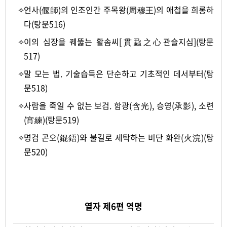
✧
언사(偃師)의 인조인간 주목왕(周穆王)의 애첩을 희롱하
다(탕문516)
✧
이의 심장을 꿰뚫는 활솜씨[貫蝨之心관슬지심](탕문
517)
✧
말 모는 법. 기술습득은 단순하고 기초적인 데서부터(탕
문518)
✧
사람을 죽일 수 없는 보검. 함광(含光), 승영(承影), 소련
(宵練)(탕문519)
✧
명검 곤오(錕鋙)와 불길로 세탁하는 비단 화완(火浣)(탕
문520)
-
열자 제6편 역명