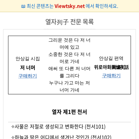
📖 최신 콘텐츠는
Viewtsky.net
에서 확인하세요.
열자列子 전문 목록
그리운 것은 다 저 너
머에 있고
소중한 것은 다 저 너
안상길 편역
안상길 시집
머로 가네
저 너머
위로야화
圍爐夜話
애써 또 다른 저 너머
구매하기
를 그리다
구매하기
누구나 가고 마는 저
너머 가네
열자 제1편 천서
✧
사물은 저절로 생성되고 변화한다 (천서101)
✧
하늘과 땅은 어디에서 생겨난 것인가 (천서102)