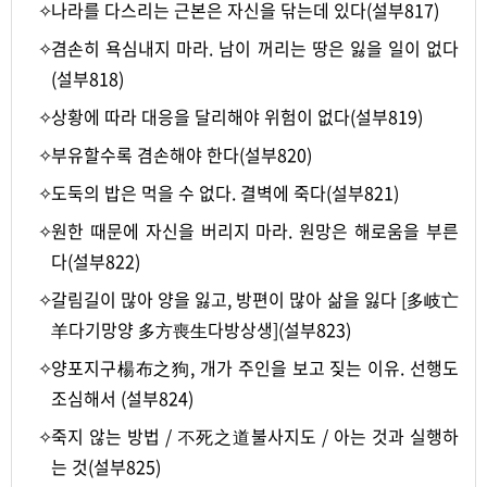
✧
나라를 다스리는 근본은 자신을 닦는데 있다(설부817)
✧
겸손히 욕심내지 마라. 남이 꺼리는 땅은 잃을 일이 없다
(설부818)
✧
상황에 따라 대응을 달리해야 위험이 없다(설부819)
✧
부유할수록 겸손해야 한다(설부820)
✧
도둑의 밥은 먹을 수 없다. 결벽에 죽다(설부821)
✧
원한 때문에 자신을 버리지 마라. 원망은 해로움을 부른
다(설부822)
✧
갈림길이 많아 양을 잃고, 방편이 많아 삶을 잃다 [多岐亡
羊다기망양 多方喪生다방상생](설부823)
✧
양포지구楊布之狗, 개가 주인을 보고 짖는 이유. 선행도
조심해서 (설부824)
✧
죽지 않는 방법 / 不死之道불사지도 / 아는 것과 실행하
는 것(설부825)