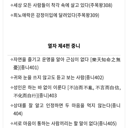
✧
세상 모든 사람들이 착각 속에 살고 있다(주목왕308)
✧
희노애락은 감정이입에 달려있다(주목왕309)
-
열자 제4편 중니
✧
자연을 즐기고 운명을 알아 근심이 없다 [樂天知命之無
憂](중니401)
✧
귀와 눈을 쓰지 않고도 듣고 보는 사람(중니402)
✧
성인은 하는 바 없이 이룬다 [不治而不亂, 不言而自信,
不化而自行](중니)403
✧
상대를 잘 알고 인정하면 두 마음을 먹지 않는다(중니
404)
✧
서로 마음이 통하는 사람끼리는 할 말이 없다(중니405)