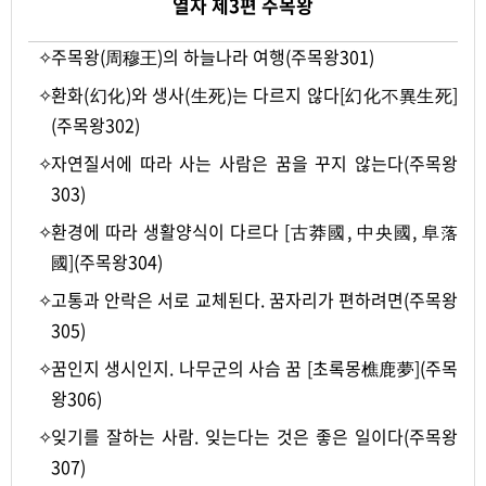
열자 제3편 주목왕
✧
주목왕(周穆王)의 하늘나라 여행(주목왕301)
✧
환화(幻化)와 생사(生死)는 다르지 않다[幻化不異生死]
(주목왕302)
✧
자연질서에 따라 사는 사람은 꿈을 꾸지 않는다(주목왕
303)
✧
환경에 따라 생활양식이 다르다 [古莽國, 中央國, 阜落
國](주목왕304)
✧
고통과 안락은 서로 교체된다. 꿈자리가 편하려면(주목왕
305)
✧
꿈인지 생시인지. 나무군의 사슴 꿈 [초록몽樵鹿夢](주목
왕306)
✧
잊기를 잘하는 사람. 잊는다는 것은 좋은 일이다(주목왕
307)