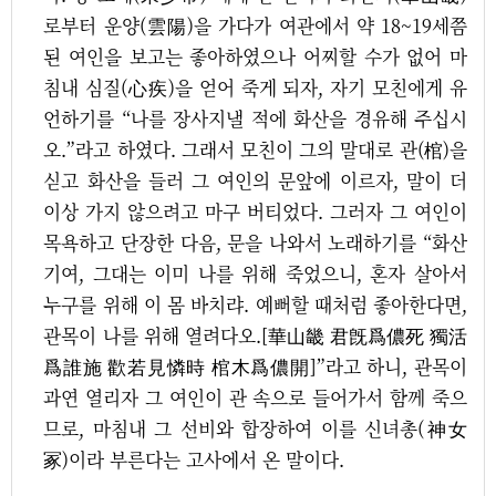
로부터 운양(雲陽)을 가다가 여관에서 약 18~19세쯤
된 여인을 보고는 좋아하였으나 어찌할 수가 없어 마
침내 심질(心疾)을 얻어 죽게 되자, 자기 모친에게 유
언하기를 “나를 장사지낼 적에 화산을 경유해 주십시
오.”라고 하였다. 그래서 모친이 그의 말대로 관(棺)을
싣고 화산을 들러 그 여인의 문앞에 이르자, 말이 더
이상 가지 않으려고 마구 버티었다. 그러자 그 여인이
목욕하고 단장한 다음, 문을 나와서 노래하기를 “화산
기여, 그대는 이미 나를 위해 죽었으니, 혼자 살아서
누구를 위해 이 몸 바치랴. 예뻐할 때처럼 좋아한다면,
관목이 나를 위해 열려다오.[華山畿 君旣爲儂死 獨活
爲誰施 歡若見憐時 棺木爲儂開]”라고 하니, 관목이
과연 열리자 그 여인이 관 속으로 들어가서 함께 죽으
므로, 마침내 그 선비와 합장하여 이를 신녀총(神女
冢)이라 부른다는 고사에서 온 말이다.