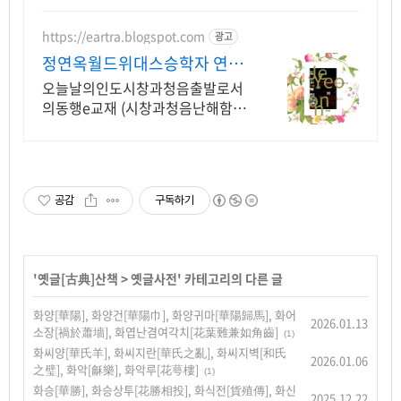
https://eartra.blogspot.com
광고
정연옥월드위대스승학자 연구
원
오늘날의인도시창과청음출발로서
의동행e교재 (시창과청음난해함의
극복) 판매점바로연결
공감
구독하기
'
옛글[古典]산책
>
옛글사전
' 카테고리의 다른 글
화양[華陽], 화양건[華陽巾], 화양귀마[華陽歸馬], 화어
2026.01.13
소장[禍於蕭墻], 화엽난겸여각치[花葉難兼如角齒]
(1)
화씨양[華氏羊], 화씨지란[華氏之亂], 화씨지벽[和氏
2026.01.06
之璧], 화악[龢樂], 화악루[花萼樓]
(1)
화승[華勝], 화승상투[花勝相投], 화식전[貨殖傳], 화신
2025.12.22