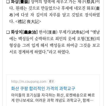
❏
화삽[畫翣]
상여의 양쪽에 세우고 가는 제구(祭具)이
다. 원래는 깃으로 만들었으나 후세에 네모진 화포(畫
布)에 다섯 자 길이의 자루를 달고 깃털로 장식하였
다. <禮記 喪大記>
❏
화상치[畵象治]
한서(漢書) 무제기(武帝紀)에 “옛날
에는 백성들이 순박하므로 죄인의 옷에 오형(五刑)의
형상을 그려 입게 해서 백성들로 하여금 그것을 보고
서로 경계하게 하였다.”라고 하였다.
http://m.coupang.com
광고
화산 쿠팡 합리적인 가격의 과학교구
아이들의 호기심을 자극하는 화산, 로켓배송으로 빠르
게 만나보세요. 어려운 과학 개념도 과학교구, 함께하
면 학습이 즐겁습니다.