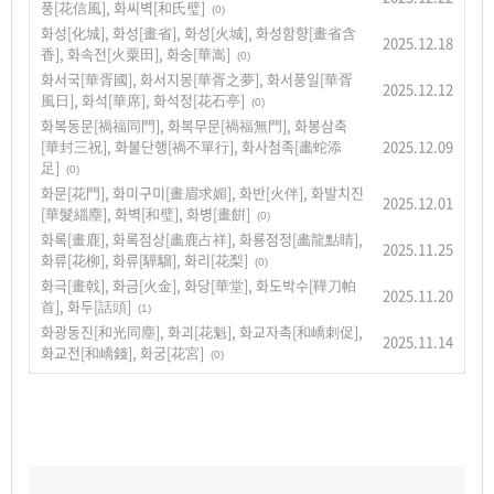
풍[花信風], 화씨벽[和氏璧]
(0)
화성[化城], 화성[畫省], 화성[火城], 화성함향[畫省含
2025.12.18
香], 화속전[火粟田], 화숭[華嵩]
(0)
화서국[華胥國], 화서지몽[華胥之夢], 화서풍일[華胥
2025.12.12
風日], 화석[華席], 화석정[花石亭]
(0)
화복동문[禍福同門], 화복무문[禍福無門], 화봉삼축
[華封三祝], 화불단행[禍不單行], 화사첨족[畵蛇添
2025.12.09
足]
(0)
화문[花門], 화미구미[畫眉求媚], 화반[火伴], 화발치진
2025.12.01
[華髮緇塵], 화벽[和璧], 화병[畫餠]
(0)
화록[畫鹿], 화록점상[畵鹿占祥], 화룡점정[畵龍點睛],
2025.11.25
화류[花柳], 화류[驊騮], 화리[花梨]
(0)
화극[畫戟], 화금[火金], 화당[華堂], 화도박수[鞾刀帕
2025.11.20
首], 화두[話頭]
(1)
화광동진[和光同塵], 화괴[花魁], 화교자촉[和嶠刺促],
2025.11.14
화교전[和嶠錢], 화궁[花宮]
(0)